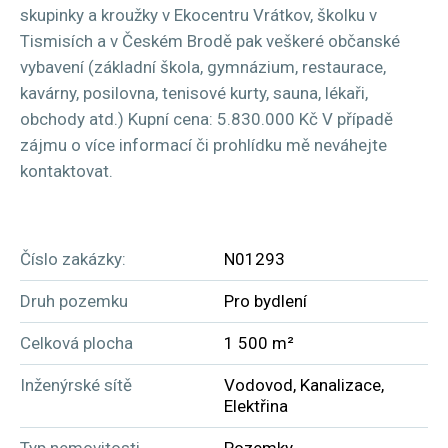
skupinky a kroužky v Ekocentru Vrátkov, školku v
Tismisích a v Českém Brodě pak veškeré občanské
vybavení (základní škola, gymnázium, restaurace,
kavárny, posilovna, tenisové kurty, sauna, lékaři,
obchody atd.) Kupní cena: 5.830.000 Kč V případě
zájmu o více informací či prohlídku mě neváhejte
kontaktovat.
Číslo zakázky:
N01293
Druh pozemku
Pro bydlení
Celková plocha
1 500 m²
Inženýrské sítě
Vodovod, Kanalizace,
Elektřina
Typ nemovitosti
Pozemky