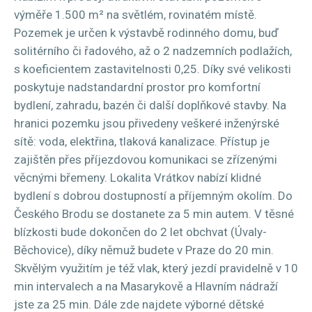
výměře 1.500 m² na světlém, rovinatém místě.
Pozemek je určen k výstavbě rodinného domu, buď
solitérního či řadového, až o 2 nadzemních podlažích,
s koeficientem zastavitelnosti 0,25. Díky své velikosti
poskytuje nadstandardní prostor pro komfortní
bydlení, zahradu, bazén či další doplňkové stavby. Na
hranici pozemku jsou přivedeny veškeré inženýrské
sítě: voda, elektřina, tlaková kanalizace. Přístup je
zajištěn přes příjezdovou komunikaci se zřízenými
věcnými břemeny. Lokalita Vrátkov nabízí klidné
bydlení s dobrou dostupností a příjemným okolím. Do
Českého Brodu se dostanete za 5 min autem. V těsné
blízkosti bude dokončen do 2 let obchvat (Úvaly-
Běchovice), díky němuž budete v Praze do 20 min.
Skvělým využitím je též vlak, který jezdí pravidelně v 10
min intervalech a na Masarykově a Hlavním nádraží
jste za 25 min. Dále zde najdete výborné dětské